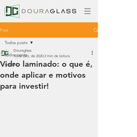
Post
Todos posts
Douraglass
Todos posts
12 de dez. de 2020
2 min de leitura
Vidro laminado: o que é,
gestão
onde aplicar e motivos
para investir!