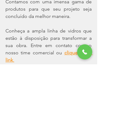
Contamos com uma imensa gama de 
produtos para que seu projeto seja 
concluído da melhor maneira.
Conheça a ampla linha de vidros que 
estão à disposição para transformar a 
sua obra. Entre em contato com o 
nosso time comercial ou 
clique neste 
link
.
Aproveite para nos seguir nas redes 
sociais e ficar por dentro de outros 
conteúdos como este.
Vidro Laminado
Vidro Temperado
Vidros