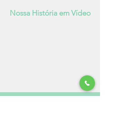
Nossa História em Vídeo
Política de Qualidade
Temos como compromisso, beneficiar e
distribuir vidros temperados, laminados
e comuns, com busca por uma melhora
contínua, tanto de nossos produtos,